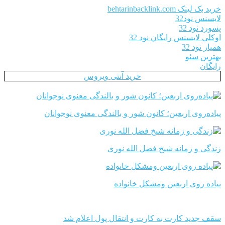
خرید بک لینک behtarinbacklink.com
لایسنس نود32
پسورد نود 32
اوکلی لایسنس رایگان نود 32
همیار نود 32
بهترین سئو
رایگان
خرید آنتی ویروس
پیاده‌روی اربعین؛ کانون شور و بالندگی معنوی نوجوانان
زندگی و زمانه شیخ فضل الله نوری
پیاده روی اربعین ومشکل خانواده
سقف جدید کارت به کارت و انتقال پول اعلام شد