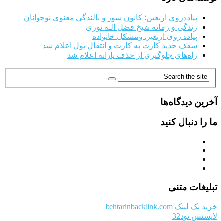
پیاده‌روی اربعین؛ کانون شور و بالندگی معنوی نوجوانان
زندگی و زمانه شیخ فضل الله نوری
پیاده روی اربعین ومشکل خانواده
سقف جدید کارت به کارت و انتقال پول اعلام شد
راه‌های جلوگیری از حذف یارانه اعلام شد
آخرین دیدگاه‌ها
ما را دنبال کنید
تبلیغات متنی
خرید بک لینک behtarinbacklink.com
لایسنس نود32