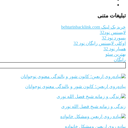
تبلیغات متنی
خرید بک لینک behtarinbacklink.com
لایسنس نود32
پسورد نود 32
اوکلی لایسنس رایگان نود 32
همیار نود 32
بهترین سئو
رایگان
پیاده‌روی اربعین؛ کانون شور و بالندگی معنوی نوجوانان
زندگی و زمانه شیخ فضل الله نوری
پیاده روی اربعین ومشکل خانواده