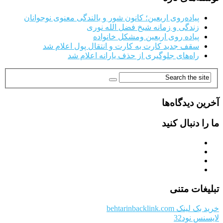
پیاده‌روی اربعین؛ کانون شور و بالندگی معنوی نوجوانان
زندگی و زمانه شیخ فضل الله نوری
پیاده روی اربعین ومشکل خانواده
سقف جدید کارت به کارت و انتقال پول اعلام شد
راه‌های جلوگیری از حذف یارانه اعلام شد
آخرین دیدگاه‌ها
ما را دنبال کنید
تبلیغات متنی
خرید بک لینک behtarinbacklink.com
لایسنس نود32