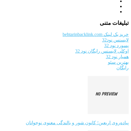
تبلیغات متنی
خرید بک لینک behtarinbacklink.com
لایسنس نود32
پسورد نود 32
اوکلی لایسنس رایگان نود 32
همیار نود 32
بهترین سئو
رایگان
پیاده‌روی اربعین؛ کانون شور و بالندگی معنوی نوجوانان