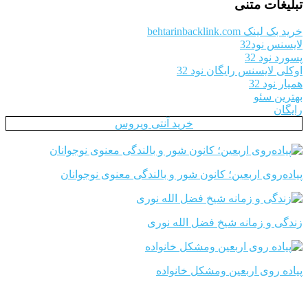
تبلیغات متنی
خرید بک لینک behtarinbacklink.com
لایسنس نود32
پسورد نود 32
اوکلی لایسنس رایگان نود 32
همیار نود 32
بهترین سئو
رایگان
خرید آنتی ویروس
پیاده‌روی اربعین؛ کانون شور و بالندگی معنوی نوجوانان
زندگی و زمانه شیخ فضل الله نوری
پیاده روی اربعین ومشکل خانواده