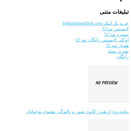
تبلیغات متنی
خرید بک لینک behtarinbacklink.com
لایسنس نود32
پسورد نود 32
اوکلی لایسنس رایگان نود 32
همیار نود 32
بهترین سئو
رایگان
پیاده‌روی اربعین؛ کانون شور و بالندگی معنوی نوجوانان