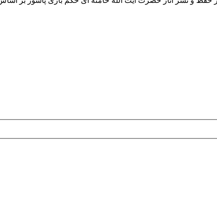
تر حفظ و نشر آثار حضرت آیت الله خامنه ای حکم بازی پاسور بر اساس