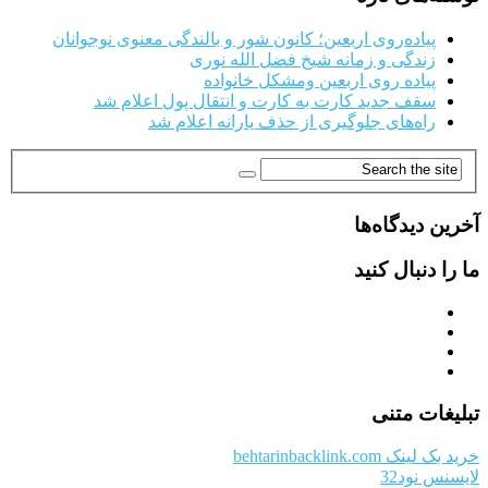
پیاده‌روی اربعین؛ کانون شور و بالندگی معنوی نوجوانان
زندگی و زمانه شیخ فضل الله نوری
پیاده روی اربعین ومشکل خانواده
سقف جدید کارت به کارت و انتقال پول اعلام شد
راه‌های جلوگیری از حذف یارانه اعلام شد
آخرین دیدگاه‌ها
ما را دنبال کنید
تبلیغات متنی
خرید بک لینک behtarinbacklink.com
لایسنس نود32