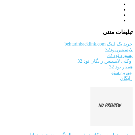
تبلیغات متنی
خرید بک لینک behtarinbacklink.com
لایسنس نود32
پسورد نود 32
اوکلی لایسنس رایگان نود 32
همیار نود 32
بهترین سئو
رایگان
پیاده‌روی اربعین؛ کانون شور و بالندگی معنوی نوجوانان