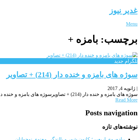
غدیر نیوز
Menu
برچسب:
بامزه +
تلگرام جدید
سوژه های بامزه و خنده دار (214) + تصاویر
|
ژانویه 4, 2017
سوژه های بامزه و خنده دار (214) + تصاویرسوژه های بامزه و خنده دار سوژه های بامزه و خنده دار عکس های طنز عکس های تلگرام عکس خنده
Read More
Posts navigation
نوشته‌های تازه
پیاده‌روی اربعین؛ کانون شور و بالندگی معنوی نوجوانان