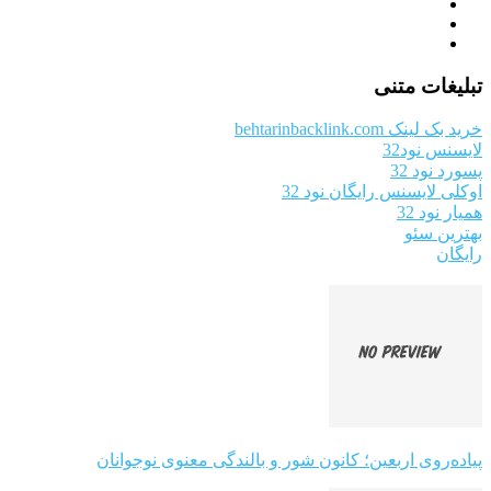
تبلیغات متنی
خرید بک لینک behtarinbacklink.com
لایسنس نود32
پسورد نود 32
اوکلی لایسنس رایگان نود 32
همیار نود 32
بهترین سئو
رایگان
پیاده‌روی اربعین؛ کانون شور و بالندگی معنوی نوجوانان