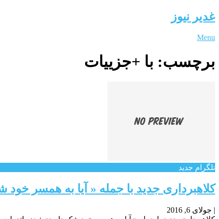
غدیر نیوز
Menu
برچسب:
با +جزییات
تلگرام جدید
کلاهبرداری جدید با جمله « آیا به همسر خود 
|
جولای 6, 2016