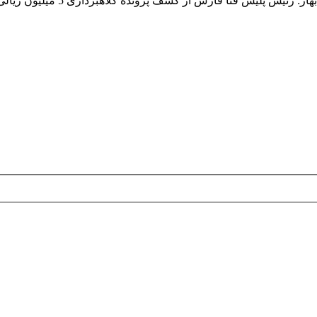
 فارس از کشف پرونده کلاهبرداری 5 میلیون ریالی از طریق شبکه اجتماعی