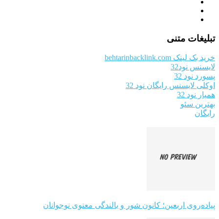
تبلیغات متنی
خرید بک لینک behtarinbacklink.com
لایسنس نود32
پسورد نود 32
اوکلی لایسنس رایگان نود 32
همیار نود 32
بهترین سئو
رایگان
پیاده‌روی اربعین؛ کانون شور و بالندگی معنوی نوجوانان