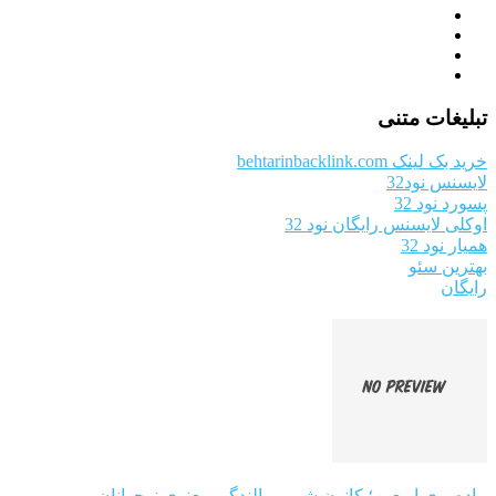
تبلیغات متنی
خرید بک لینک behtarinbacklink.com
لایسنس نود32
پسورد نود 32
اوکلی لایسنس رایگان نود 32
همیار نود 32
بهترین سئو
رایگان
پیاده‌روی اربعین؛ کانون شور و بالندگی معنوی نوجوانان