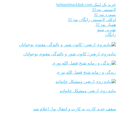
خرید بک لینک behtarinbacklink.com
لایسنس نود32
پسورد نود 32
اوکلی لایسنس رایگان نود 32
همیار نود 32
بهترین سئو
رایگان
پیاده‌روی اربعین؛ کانون شور و بالندگی معنوی نوجوانان
زندگی و زمانه شیخ فضل الله نوری
پیاده روی اربعین ومشکل خانواده
سقف جدید کارت به کارت و انتقال پول اعلام شد