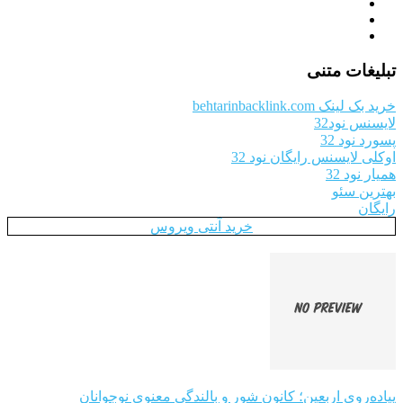
تبلیغات متنی
خرید بک لینک behtarinbacklink.com
لایسنس نود32
پسورد نود 32
اوکلی لایسنس رایگان نود 32
همیار نود 32
بهترین سئو
رایگان
خرید آنتی ویروس
پیاده‌روی اربعین؛ کانون شور و بالندگی معنوی نوجوانان