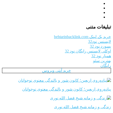
تبلیغات متنی
خرید بک لینک behtarinbacklink.com
لایسنس نود32
پسورد نود 32
اوکلی لایسنس رایگان نود 32
همیار نود 32
بهترین سئو
رایگان
خرید آنتی ویروس
پیاده‌روی اربعین؛ کانون شور و بالندگی معنوی نوجوانان
زندگی و زمانه شیخ فضل الله نوری