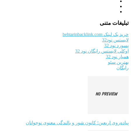
تبلیغات متنی
خرید بک لینک behtarinbacklink.com
لایسنس نود32
پسورد نود 32
اوکلی لایسنس رایگان نود 32
همیار نود 32
بهترین سئو
رایگان
پیاده‌روی اربعین؛ کانون شور و بالندگی معنوی نوجوانان