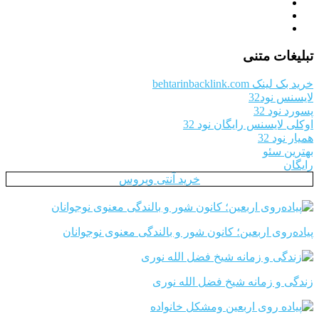
تبلیغات متنی
خرید بک لینک behtarinbacklink.com
لایسنس نود32
پسورد نود 32
اوکلی لایسنس رایگان نود 32
همیار نود 32
بهترین سئو
رایگان
خرید آنتی ویروس
پیاده‌روی اربعین؛ کانون شور و بالندگی معنوی نوجوانان
زندگی و زمانه شیخ فضل الله نوری