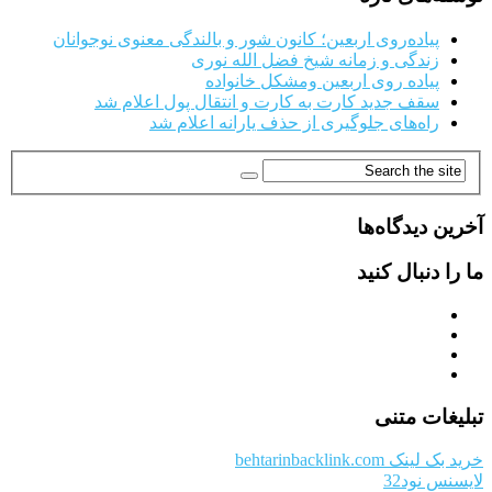
پیاده‌روی اربعین؛ کانون شور و بالندگی معنوی نوجوانان
زندگی و زمانه شیخ فضل الله نوری
پیاده روی اربعین ومشکل خانواده
سقف جدید کارت به کارت و انتقال پول اعلام شد
راه‌های جلوگیری از حذف یارانه اعلام شد
آخرین دیدگاه‌ها
ما را دنبال کنید
تبلیغات متنی
خرید بک لینک behtarinbacklink.com
لایسنس نود32