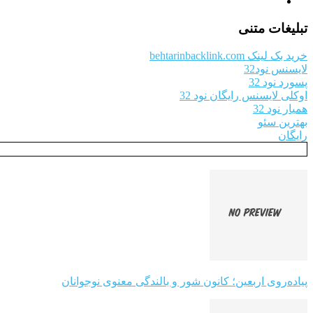
تبلیغات متنی
خرید بک لینک behtarinbacklink.com
لایسنس نود32
پسورد نود 32
اوکلی لایسنس رایگان نود 32
همیار نود 32
بهترین سئو
رایگان
پیاده‌روی اربعین؛ کانون شور و بالندگی معنوی نوجوانان