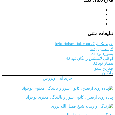
تبلیغات متنی
خرید بک لینک behtarinbacklink.com
لایسنس نود32
پسورد نود 32
اوکلی لایسنس رایگان نود 32
همیار نود 32
بهترین سئو
رایگان
خرید آنتی ویروس
پیاده‌روی اربعین؛ کانون شور و بالندگی معنوی نوجوانان