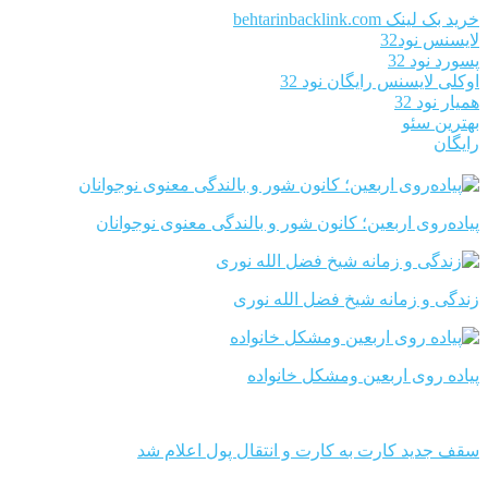
خرید بک لینک behtarinbacklink.com
لایسنس نود32
پسورد نود 32
اوکلی لایسنس رایگان نود 32
همیار نود 32
بهترین سئو
رایگان
پیاده‌روی اربعین؛ کانون شور و بالندگی معنوی نوجوانان
زندگی و زمانه شیخ فضل الله نوری
پیاده روی اربعین ومشکل خانواده
سقف جدید کارت به کارت و انتقال پول اعلام شد