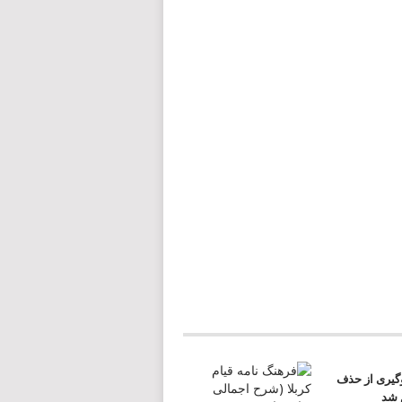
وگیری از حذف
م شد