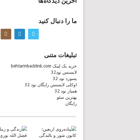
آخرین دیدگاه‌ها
ما را دنبال کنید
تبلیغات متنی
خرید بک لینک behtarinbacklink.com
لایسنس نود32
پسورد نود 32
اوکلی لایسنس رایگان نود 32
همیار نود 32
بهترین سئو
رایگان