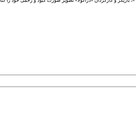
 »، بازیگر و کارگردان «دراکولا» تصویر صورت کبود و زخمی خود را ک