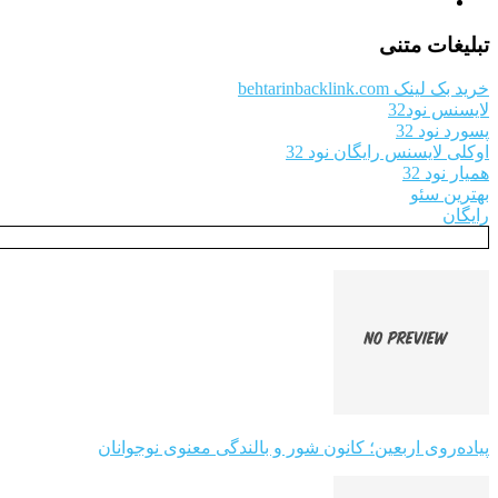
تبلیغات متنی
خرید بک لینک behtarinbacklink.com
لایسنس نود32
پسورد نود 32
اوکلی لایسنس رایگان نود 32
همیار نود 32
بهترین سئو
رایگان
پیاده‌روی اربعین؛ کانون شور و بالندگی معنوی نوجوانان