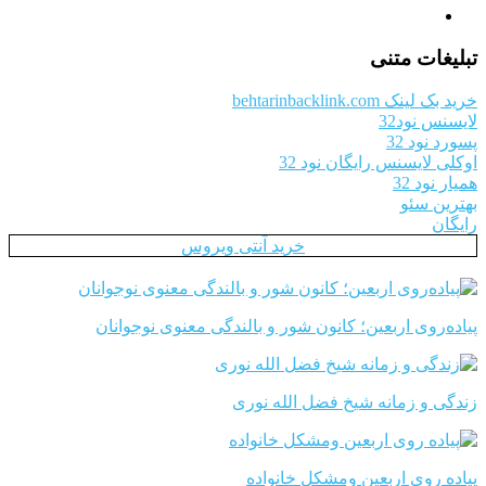
تبلیغات متنی
خرید بک لینک behtarinbacklink.com
لایسنس نود32
پسورد نود 32
اوکلی لایسنس رایگان نود 32
همیار نود 32
بهترین سئو
رایگان
خرید آنتی ویروس
پیاده‌روی اربعین؛ کانون شور و بالندگی معنوی نوجوانان
زندگی و زمانه شیخ فضل الله نوری
پیاده روی اربعین ومشکل خانواده