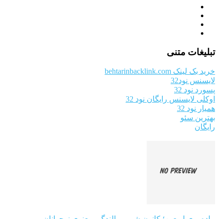
تبلیغات متنی
خرید بک لینک behtarinbacklink.com
لایسنس نود32
پسورد نود 32
اوکلی لایسنس رایگان نود 32
همیار نود 32
بهترین سئو
رایگان
پیاده‌روی اربعین؛ کانون شور و بالندگی معنوی نوجوانان