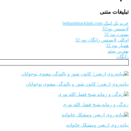
تبلیغات متنی
خرید بک لینک behtarinbacklink.com
لایسنس نود32
پسورد نود 32
اوکلی لایسنس رایگان نود 32
همیار نود 32
بهترین سئو
رایگان
پیاده‌روی اربعین؛ کانون شور و بالندگی معنوی نوجوانان
زندگی و زمانه شیخ فضل الله نوری
پیاده روی اربعین ومشکل خانواده