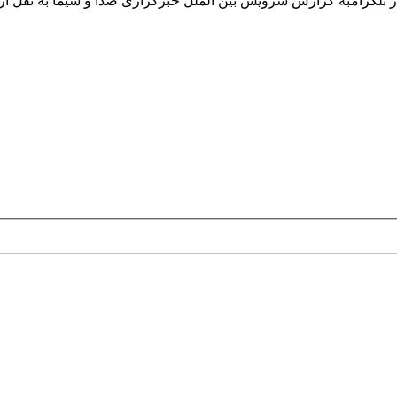
در تلگرامبه گزارش سرویس بین الملل خبرگزاری صدا و سیما به نقل ا