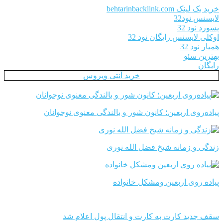
خرید بک لینک behtarinbacklink.com
لایسنس نود32
پسورد نود 32
اوکلی لایسنس رایگان نود 32
همیار نود 32
بهترین سئو
رایگان
خرید آنتی ویروس
پیاده‌روی اربعین؛ کانون شور و بالندگی معنوی نوجوانان
زندگی و زمانه شیخ فضل الله نوری
پیاده روی اربعین ومشکل خانواده
سقف جدید کارت به کارت و انتقال پول اعلام شد