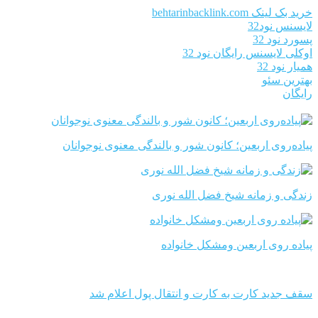
خرید بک لینک behtarinbacklink.com
لایسنس نود32
پسورد نود 32
اوکلی لایسنس رایگان نود 32
همیار نود 32
بهترین سئو
رایگان
پیاده‌روی اربعین؛ کانون شور و بالندگی معنوی نوجوانان
زندگی و زمانه شیخ فضل الله نوری
پیاده روی اربعین ومشکل خانواده
سقف جدید کارت به کارت و انتقال پول اعلام شد