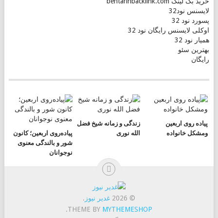
خرید بک لینک behtarinbacklink.com
لایسنس نود32
پسورد نود 32
اوکلی لایسنس رایگان نود 32
همیار نود 32
بهترین سئو
رایگان
پیاده روی اربعین
زندگی و زمانه شیخ فضل
ومشکل خانواده
الله نوری
پیاده‌روی اربعین؛ کانون
شور و بالندگی معنوی
نوجوانان
© 2026
غدیر نیوز
.
.
THEME BY
MYTHEMESHOP