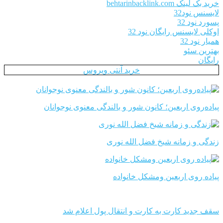
خرید بک لینک behtarinbacklink.com
لایسنس نود32
پسورد نود 32
اوکلی لایسنس رایگان نود 32
همیار نود 32
بهترین سئو
رایگان
خرید آنتی ویروس
پیاده‌روی اربعین؛ کانون شور و بالندگی معنوی نوجوانان
زندگی و زمانه شیخ فضل الله نوری
پیاده روی اربعین ومشکل خانواده
سقف جدید کارت به کارت و انتقال پول اعلام شد