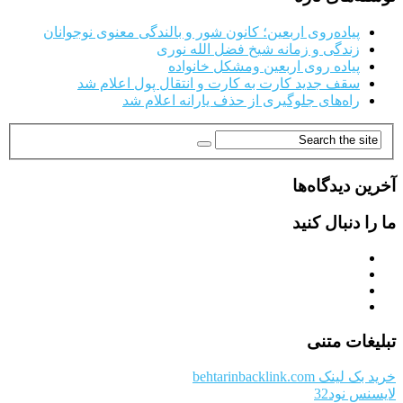
پیاده‌روی اربعین؛ کانون شور و بالندگی معنوی نوجوانان
زندگی و زمانه شیخ فضل الله نوری
پیاده روی اربعین ومشکل خانواده
سقف جدید کارت به کارت و انتقال پول اعلام شد
راه‌های جلوگیری از حذف یارانه اعلام شد
آخرین دیدگاه‌ها
ما را دنبال کنید
تبلیغات متنی
خرید بک لینک behtarinbacklink.com
لایسنس نود32