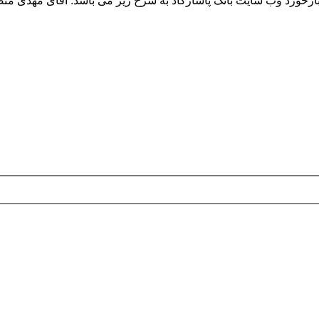
ازخورد وب سایت بانک پاسارگاد به شرح زیر می باشد: آقای مهدی منص