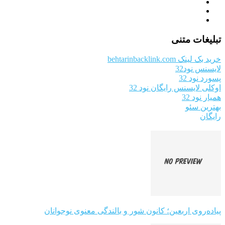
تبلیغات متنی
خرید بک لینک behtarinbacklink.com
لایسنس نود32
پسورد نود 32
اوکلی لایسنس رایگان نود 32
همیار نود 32
بهترین سئو
رایگان
پیاده‌روی اربعین؛ کانون شور و بالندگی معنوی نوجوانان