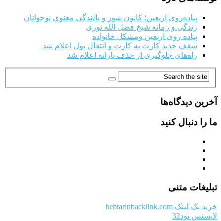
پیاده‌روی اربعین؛ کانون شور و بالندگی معنوی نوجوانان
زندگی و زمانه شیخ فضل الله نوری
پیاده روی اربعین ومشکل خانواده
سقف جدید کارت به کارت و انتقال پول اعلام شد
راه‌های جلوگیری از حذف یارانه اعلام شد
آخرین دیدگاه‌ها
ما را دنبال کنید
تبلیغات متنی
خرید بک لینک behtarinbacklink.com
لایسنس نود32