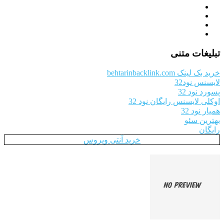
تبلیغات متنی
خرید بک لینک behtarinbacklink.com
لایسنس نود32
پسورد نود 32
اوکلی لایسنس رایگان نود 32
همیار نود 32
بهترین سئو
رایگان
خرید آنتی ویروس