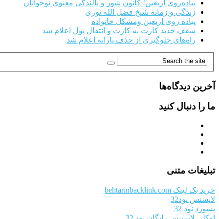
پیاده‌روی اربعین؛ کانون شور و بالندگی معنوی نوجوانان
زندگی و زمانه شیخ فضل الله نوری
پیاده روی اربعین ومشکل خانواده
سقف جدید کارت به کارت و انتقال پول اعلام شد
راه‌های جلوگیری از حذف یارانه اعلام شد
آخرین دیدگاه‌ها
ما را دنبال کنید
تبلیغات متنی
خرید بک لینک behtarinbacklink.com
لایسنس نود32
پسورد نود 32
اوکلی لایسنس رایگان نود 32