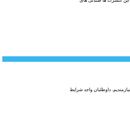
این کنسرت ها صندلی های
ازمندیم. داوطلبان واجد شرایط