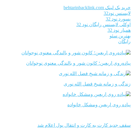
خرید بک لینک behtarinbacklink.com
لایسنس نود32
پسورد نود 32
اوکلی لایسنس رایگان نود 32
همیار نود 32
بهترین سئو
رایگان
پیاده‌روی اربعین؛ کانون شور و بالندگی معنوی نوجوانان
زندگی و زمانه شیخ فضل الله نوری
پیاده روی اربعین ومشکل خانواده
سقف جدید کارت به کارت و انتقال پول اعلام شد