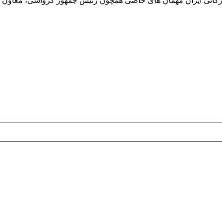
 بازرگانی ایران مهمان های خاصی همچون رئیس جمهور کرواسی، معاون 