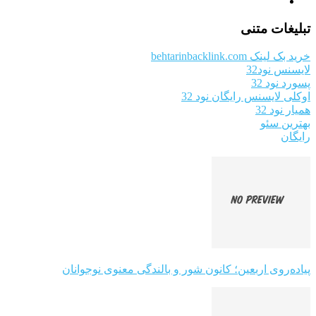
تبلیغات متنی
خرید بک لینک behtarinbacklink.com
لایسنس نود32
پسورد نود 32
اوکلی لایسنس رایگان نود 32
همیار نود 32
بهترین سئو
رایگان
پیاده‌روی اربعین؛ کانون شور و بالندگی معنوی نوجوانان