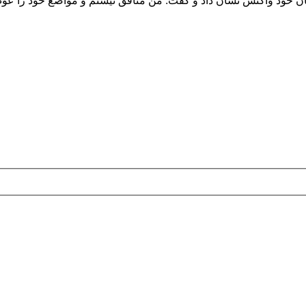
سخنان خود واکنش نشان داد و گفت: من منافق نیستم و مواضع خود را ع