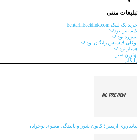
تبلیغات متنی
خرید بک لینک behtarinbacklink.com
لایسنس نود32
پسورد نود 32
اوکلی لایسنس رایگان نود 32
همیار نود 32
بهترین سئو
رایگان
پیاده‌روی اربعین؛ کانون شور و بالندگی معنوی نوجوانان