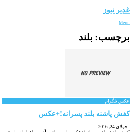
غدیر نیوز
Menu
برچسب:
بلند
عکس تلگرام
کفش پاشنه بلند پسرانه!+عکس
|
جولای 24, 2016