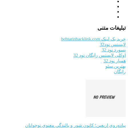
تبلیغات متنی
خرید بک لینک behtarinbacklink.com
لایسنس نود32
پسورد نود 32
اوکلی لایسنس رایگان نود 32
همیار نود 32
بهترین سئو
رایگان
پیاده‌روی اربعین؛ کانون شور و بالندگی معنوی نوجوانان