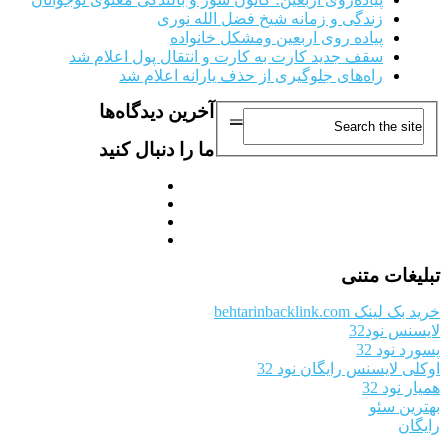
زندگی و زمانه شیخ فضل الله نوری
پیاده روی اربعین ومشکل خانواده
سقف جدید کارت به کارت و انتقال پول اعلام شد
راه‌های جلوگیری از حذف یارانه اعلام شد
آخرین دیدگاه‌ها
ما را دنبال کنید
تبلیغات متنی
خرید بک لینک behtarinbacklink.com
لایسنس نود32
پسورد نود 32
اوکلی لایسنس رایگان نود 32
همیار نود 32
بهترین سئو
رایگان