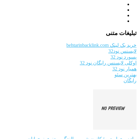
تبلیغات متنی
خرید بک لینک behtarinbacklink.com
لایسنس نود32
پسورد نود 32
اوکلی لایسنس رایگان نود 32
همیار نود 32
بهترین سئو
رایگان
پیاده‌روی اربعین؛ کانون شور و بالندگی معنوی نوجوانان