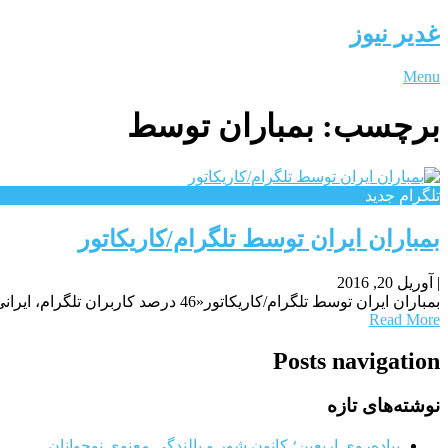
غدیر نیوز
Menu
برچسب:
بمباران توسط
تلگرام جدید
بمباران ایران توسط تلگرام/کاریکاتور
|
آوریل 20, 2016
بمباران ایران توسط تلگرام/کاریکاتور«46 درصد کاربران تلگرام، ایرانی هستند». این خبری است که این روزها زیاد درباره آن سخن گفته شده و حالا سوژه یک کاریکاتور تازه هم
Read More
Posts navigation
نوشته‌های تازه
پیاده‌روی اربعین؛ کانون شور و بالندگی معنوی نوجوانان