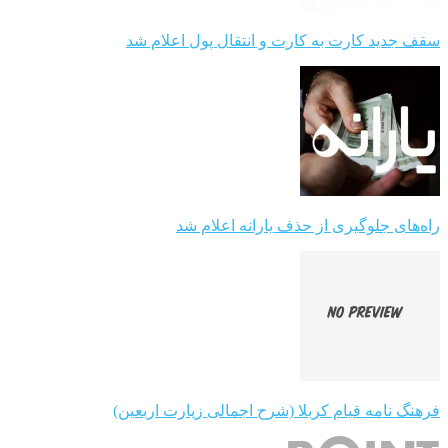
سقف جدید کارت به کارت و انتقال پول اعلام شد
راه‌های جلوگیری از حذف یارانه اعلام شد
فرهنگ نامه قیام کربلا (شرح اجمالی زیارت اربعین)