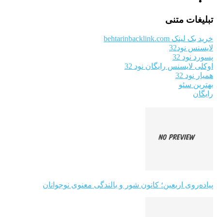
تبلیغات متنی
خرید بک لینک behtarinbacklink.com
لایسنس نود32
پسورد نود 32
اوکلی لایسنس رایگان نود 32
همیار نود 32
بهترین سئو
رایگان
پیاده‌روی اربعین؛ کانون شور و بالندگی معنوی نوجوانان