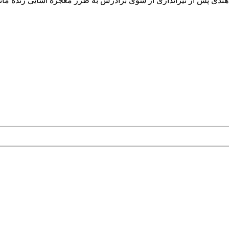
دی پس از تیراندازی از سوی برادرش به طرز معجزه آسایی زنده مان