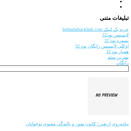
تبلیغات متنی
خرید بک لینک behtarinbacklink.com
لایسنس نود32
پسورد نود 32
اوکلی لایسنس رایگان نود 32
همیار نود 32
بهترین سئو
رایگان
پیاده‌روی اربعین؛ کانون شور و بالندگی معنوی نوجوانان