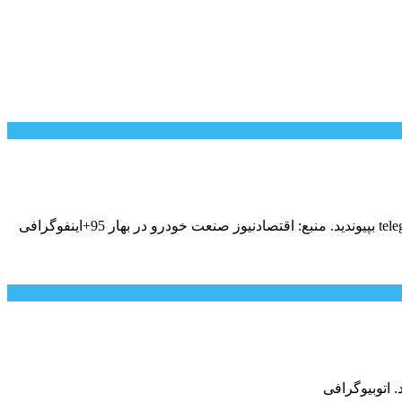
صنعت خودرو در بهار 95+اینفوگرافیبرای دریافت آخرین اخبار از طریق “تلگرام” به کانال اختصاصی «پرشین خودرو» telegram.me/persiankhodro بپیوندید. منبع: اقتصادنیوز صنعت خودرو در بهار 95+اینفوگرافی
 اتوبیوگرافی