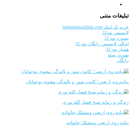
تبلیغات متنی
خرید بک لینک behtarinbacklink.com
لایسنس نود32
پسورد نود 32
اوکلی لایسنس رایگان نود 32
همیار نود 32
بهترین سئو
رایگان
پیاده‌روی اربعین؛ کانون شور و بالندگی معنوی نوجوانان
زندگی و زمانه شیخ فضل الله نوری
پیاده روی اربعین ومشکل خانواده