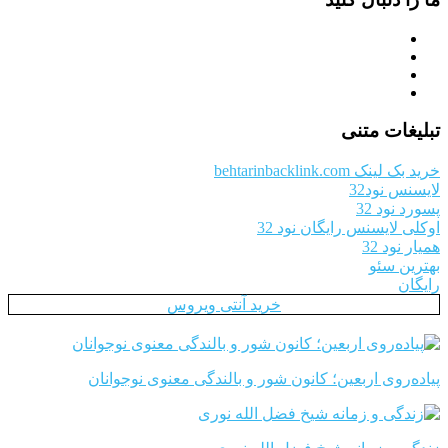
تبلیغات متنی
خرید بک لینک behtarinbacklink.com
لایسنس نود32
پسورد نود 32
اوکلی لایسنس رایگان نود 32
همیار نود 32
بهترین سئو
رایگان
خرید آنتی ویروس
پیاده‌روی اربعین؛ کانون شور و بالندگی معنوی نوجوانان