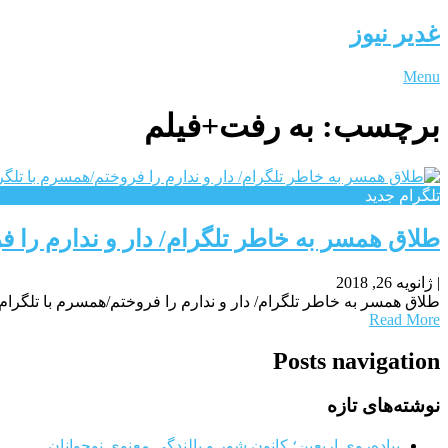
غدیر نیوز
Menu
برچسب:
به رفت+فیلم
تلگرام جدید
طلاق همسر به خاطر تلگرام/ دار و ندارم را ف
|
ژانویه 26, 2018
طلاق همسر به خاطر تلگرام/ دار و ندارم را فروختم/همسرم با تلگرام 
Read More
Posts navigation
نوشته‌های تازه
پیاده‌روی اربعین؛ کانون شور و بالندگی معنوی نوجوانان